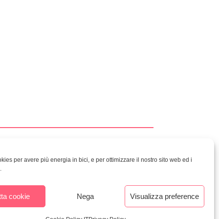
ies per avere più energia in bici, e per ottimizzare il nostro sito web ed i
COOKIES
.
inatario /
ta cookie
Nega
Visualizza preference
kodex