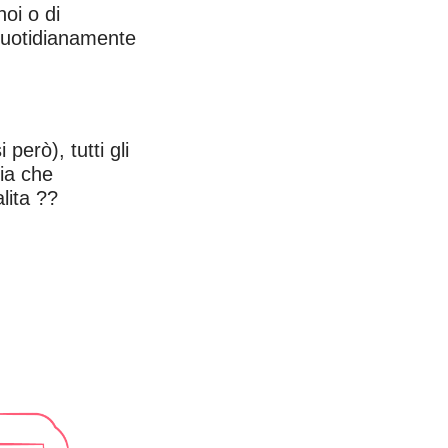
noi o di
 quotidianamente
 però), tutti gli
ia che
lita ?
?