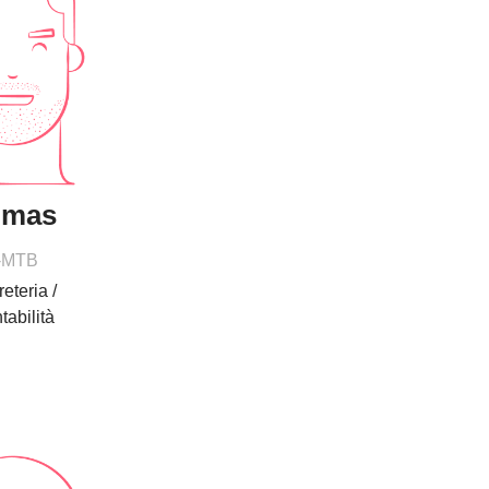
omas
-MTB
eteria /
tabilità