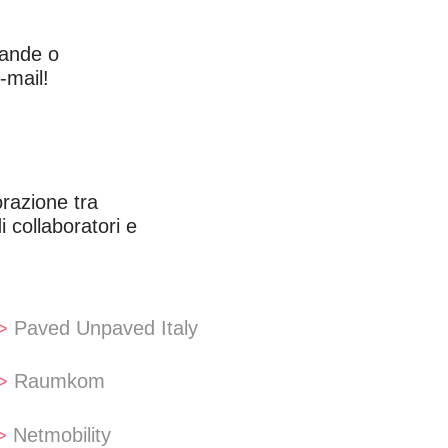
mande o
-mail!
razione tra
 collaboratori e
>
Paved Unpaved Italy
>
Raumkom
>
Netmobility