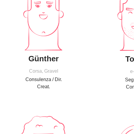
Günther
T
Corsa, Gravel
e
Consulenza / Dir.
Segr
Creat.
Con