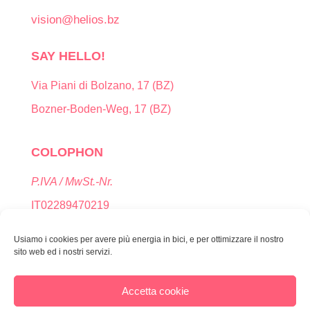
vision@helios.bz
SAY HELLO!
Via Piani di Bolzano, 17 (BZ)
Bozner-Boden-Weg, 17 (BZ)
COLOPHON
P.IVA / MwSt.-Nr.
IT02289470219
Usiamo i cookies per avere più energia in bici, e per ottimizzare il nostro
PRIVACY
sito web ed i nostri servizi.
Codice Destinatario / Empfängerkodex
Accetta cookie
T9K4ZHO